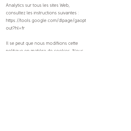
Analytics sur tous les sites Web,
consultez les instructions suivantes :
https://tools.google.com/dlpage/gaopt
out?hl=fr
Il se peut que nous modifiions cette
politique en matière de cookies. Nous
vous encourageons à consulter
régulièrement cette page pour obtenir
les dernières informations sur les
cookies.
Devis gratuit
Suivez-nous :